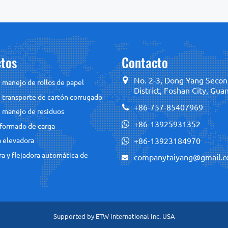
tos
Contacto
No. 2-3, Dong Yang Secon
 manejo de rollos de papel
District, Foshan City, Gu
 transporte de cartón corrugado
+86-757-85407969
 manejo de residuos
+86-13925931352
formado de carga
+86-13923184970
 elevadora
a y flejadora automática de
companytaiyang@gmail.
Supported by ETW International Inc. USA