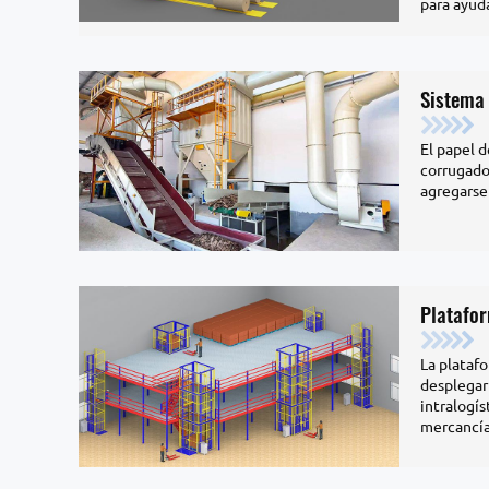
para ayuda
Sistema
El papel d
corrugado
agregarse
Platafo
La plataf
desplegar
intralogís
mercancías