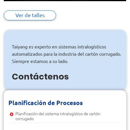
Play
Mute
Ente
full
Ver de talles
Taiyang es experto en sistemas intralogísticos
automatizados para la industria del cartón corrugado.
Siempre estamos a su lado.
Contáctenos
Planificación de Procesos
Planificación del sistema intralogístico de cartón
corrugado