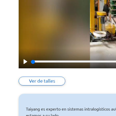
Play
Ver de talles
Taiyang es experto en sistemas intralogísticos a
estamos a su lado.