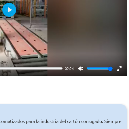
Play
02:24
Mute
Ente
full
utomatizados para la industria del cartón corrugado. Siempre